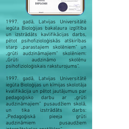
1997. gadā, Latvijas Universitātē
iegūta Bioloģijas bakalaura izglītība
un izstrādāts kavlifikācijas darbs,
pētot psihofizioloģiskās atšķirības
starp „parastajiem skolēniem” un
„grūti audzināmajiem” skolēniem:
„Grūti audzināmo skolēnu
psihofizioloģiskais raksturojums”.
1997. gadā, Latvijas Universitātē
iegūta Bioloģijas un ķīmijas skolotāja
kvalifikācija un pētot jautājumus par
pedagoģisko darbu ar „grūti
audzināmajiem” pusaudžiem skolā,
un tika izstrādāts darbs:
„Pedagoģiskā pieeja grūti
audzināmiem pusaudžiem