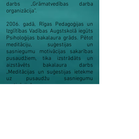
darbs „Grāmatvedības darba
organizācija”.
2006. gadā, Rīgas Pedagoģijas un
Izglītības Vadības Augstskolā iegūts
Psiholoģijas bakalaura grāds. Pētot
meditāciju, suģestijas un
sasniegumu motivācijas sakarības
pusaudžiem, tika izstrādāts un
aizstāvēts bakalaura darbs
„Meditācijas un suģestijas ietekme
uz pusaudžu sasniegumu
motivāciju”.
2009. gadā, Daugavpils Universitātē
iegūts Psiholoģijas maģistra grāds.
Izstrādājot maģistra darbu, tika
pētītas stresa situāciju
pārvarēšanas stratēģijas
jauniešiem, kuri lielāko daļu sava