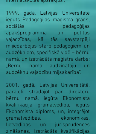
internātskolas apstākļos”.
1999. gadā, Latvijas Universitātē
iegūts Pedagoģijas maģistra grāds,
sociālās pedagoģijas
apakšprogrammā un pētītas
vajadzības, kā tās savstarpēji
mijiedarbojās starp pedagogiem un
audzēkņiem, specifiskā vidē – bērnu
namā, un izstrādāts maģistra darbs:
„Bērnu nama audzinātāju un
audzēkņu vajadzību mijsakarība”.
2001. gadā, Latvijas Universitātē,
paralēli strādājot par direktoru
bērnu namā, iegūta Ekonomista
kvalifikācija grāmatvedībā, iegūts
Ekonomista diploms, un, integrējot
grāmatvedības, ekonomikas,
lietvedības un jurisprudences
zināšanas, izstrādāts kvalifikācijas