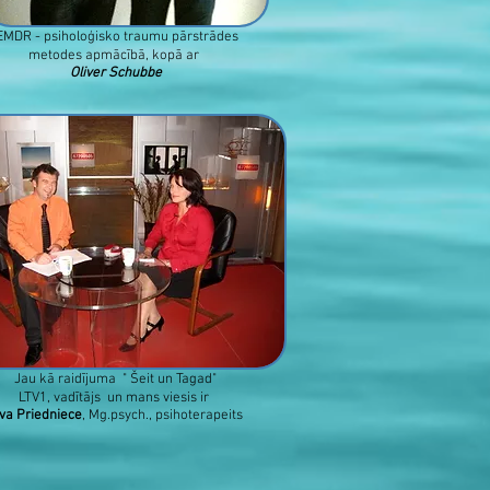
MDR - psiholoģisko traumu pārstrādes
metodes apmācībā, kopā ar
Oliver Schubbe
Jau kā raidījuma " Šeit un Tagad"
LTV1, vadītājs un mans viesis ir
eva Priedniece
, Mg.psych., psihoterapeits