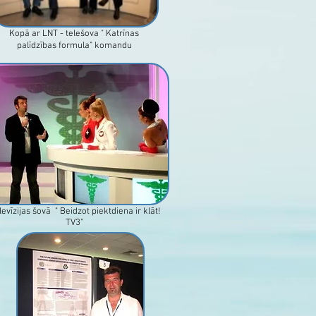
Kopā ar LNT - telešova " Katrīnas
palīdzības formula" komandu
levīzijas šovā " Beidzot piektdiena ir klāt!
TV3"