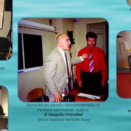
E
opā
Apmācībā par klasisko hipnopsihoterapiju un
Kandibas autormetodi, kopā ar
I
В. Кандыба (V.Kandiba)
(Viņš ir klasiskās hipnozes Guru)