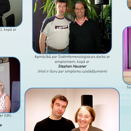
), kopā ar
Apmācībā par Sisēmfemenoloģiskais darbs ar
simptomiem, kopā ar
Stephan Hausner
(Viņš ir Guru par simptomu uzstādījumiem)
Te
er (UK),
e