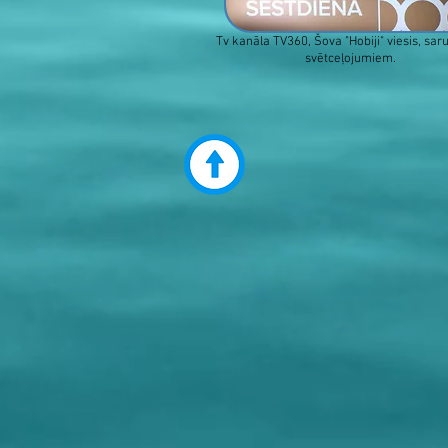
Tv kanāla TV360, Šova "Hobiji" viesis, sar
svētceļojumiem.