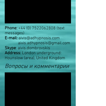
Phone:
+44 (0) 7522062808
(text
messages)
E-mail:
aivis@adhypnosis.com
aivis.adhypnosis@gmail.com
Skype
: aivis.dombrovskis
Address:
London underground:
Hounslow (area), United Kingdom
Вопросы и комментарии