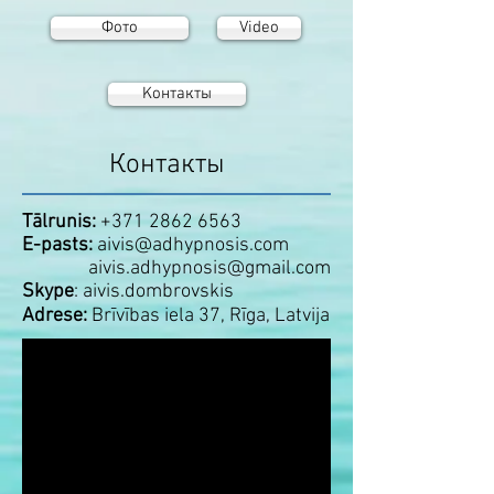
Фото
Video
Koнтакты
Контакты
Tālrunis:
+371 2862 6563
E-pasts:
aivis@adhypnosis.com
aivis.adhypnosis@gmail.com
Skype
: aivis.dombrovskis
Adrese:
Brīvības iela 37, Rīga, Latvija