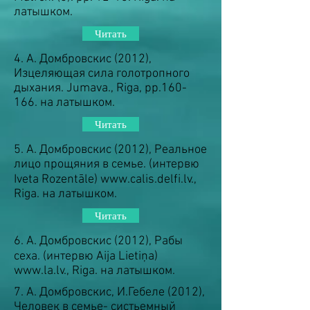
латышком.
Читать
4. А. Домбровскис (2012),
Изцеляющая сила голотропного
дыхания. Jumava., Riga, pp.160-
166. на латышком.
Читать
5. А. Домбровскис (2012), Реальное
лицо прощяния в семье. (интервю
Iveta Rozentāle)
www.calis.delfi.lv
.,
Riga. на латышком.
Читать
6. А. Домбровскис (2012), Рабы
сеха. (интервю Aija Lietiņa)
www.la.lv
., Riga. на латышком.
7. А. Домбровскис, И.Гебеле (2012),
Человек в семье- систьемный