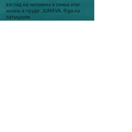
взгляд на человека в семье или
жизнь в пруде. JUMAVA, Riga.на
латышком.
Читать
1. А. Домбровскис (интервью),
Подводный исследователь
Психики
. Целитель. 2013. Июнь.
(12). Рига, Журнал "Целитель" , 18-
20. на латышком.